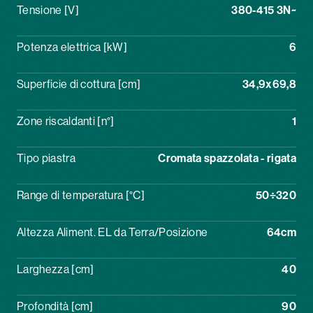
Tensione [V]
380-415 3N~
Potenza elettrica [kW]
6
Superficie di cottura [cm]
34,9x69,8
Zone riscaldanti [n°]
1
Tipo piastra
Cromata spazzolata - rigata
Range di temperatura [°C]
50÷320
Altezza Aliment. EL da Terra/Posizione
64cm
Larghezza [cm]
40
Profondità [cm]
90