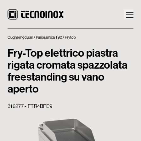
Cucine modulari
Panoramica T90
Frytop
Fry-Top elettrico piastra
rigata cromata spazzolata
Prodotti
freestanding su vano
Mondo Tecnoinox
aperto
News
316277 - FTR4BFE9
Download
Contatti