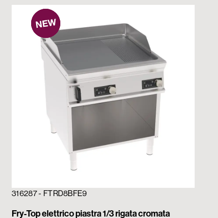
316287 - FTRD8BFE9
31
Fry-Top elettrico piastra 1/3 rigata cromata
Fry