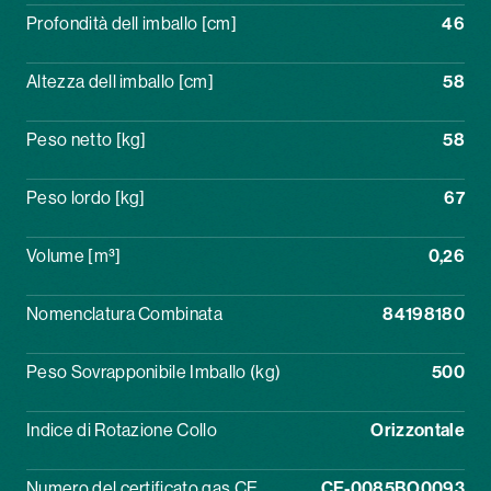
Profondità dell imballo [cm]
46
Altezza dell imballo [cm]
58
Peso netto [kg]
58
Peso lordo [kg]
67
Volume [m³]
0,26
Nomenclatura Combinata
84198180
Peso Sovrapponibile Imballo (kg)
500
Indice di Rotazione Collo
Orizzontale
Numero del certificato gas CE
CE-0085BO0093