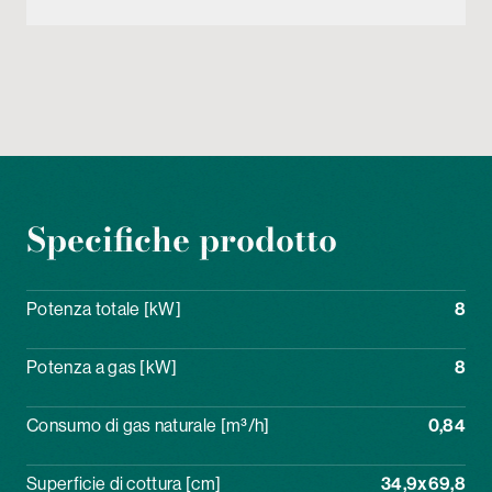
Specifiche prodotto
Potenza totale [kW]
8
Potenza a gas [kW]
8
Consumo di gas naturale [m³/h]
0,84
Superficie di cottura [cm]
34,9x69,8