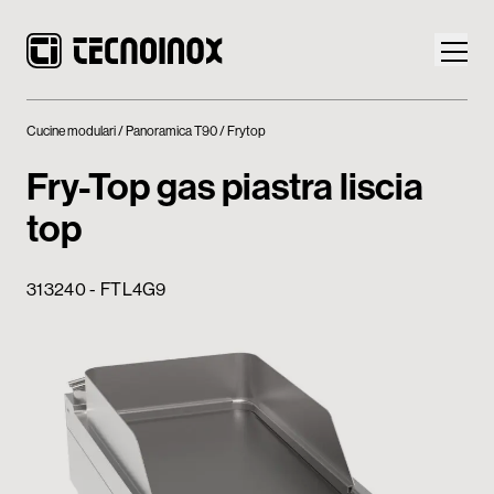
Cucine modulari
Panoramica T90
Frytop
Fry-Top gas piastra liscia
top
Prodotti
313240 - FTL4G9
Mondo Tecnoinox
News
Download
Contatti