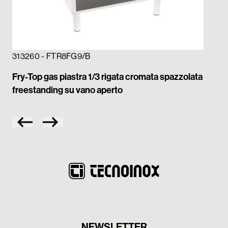
313260 - FTR8FG9/B
31
Fry-Top gas piastra 1/3 rigata cromata spazzolata
Fry
freestanding su vano aperto
fr
NEWSLETTER