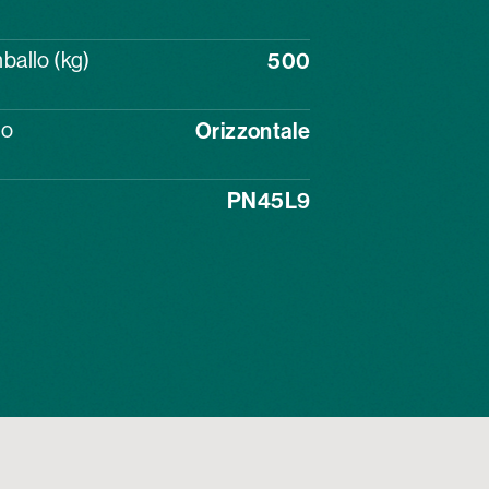
ballo (kg)
500
lo
Orizzontale
PN45L9