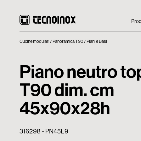
Prod
Cucine modulari
Panoramica T90
Piani e Basi
Piano neutro to
T90 dim. cm
45x90x28h
316298 - PN45L9