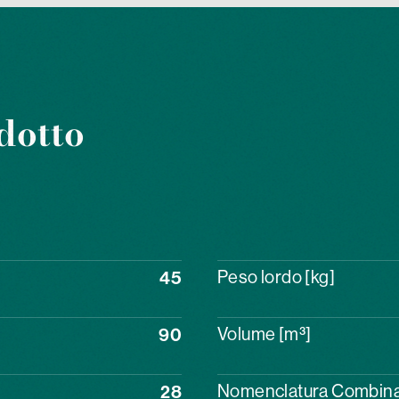
dotto
45
Peso lordo [kg]
90
Volume [m³]
28
Nomenclatura Combin