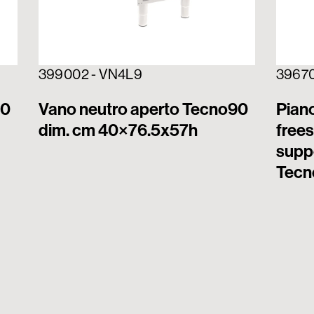
399002 - VN4L9
3967
90
Vano neutro aperto Tecno90
Pian
dim. cm 40×76.5x57h
frees
supp
Tecn