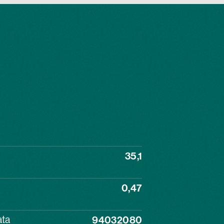
35,1
0,47
ata
94032080