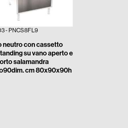
396702 - PNC8F
Piano neutro c
03 - PNCS8FL9
freestanding su
Tecno90 dim. 
o neutro con cassetto
tanding su vano aperto e
orto salamandra
o90dim. cm 80x90x90h