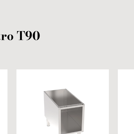
tro
T90