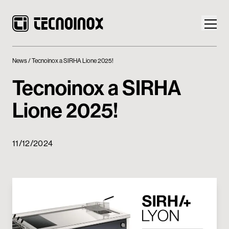
News
Tecnoinox a SIRHA Lione 2025!
Tecnoinox a SIRHA
Lione 2025!
Prodotti
Mondo Tecnoinox
11/12/2024
News
Download
Contatti