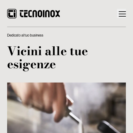
Dedicato al tuo business
Vicini alle tue
esigenze
Prodotti
Mondo Tecnoinox
News
Download
Contatti