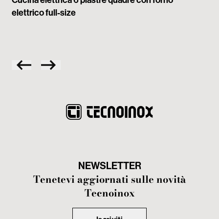
Cucina elettrica 6 piastre quadre con forno
Cuc
elettrico full-size
(30
con
NEWSLETTER
Tenetevi aggiornati sulle novità
Tecnoinox