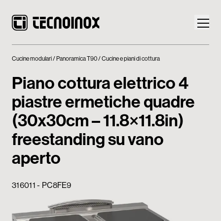
Cucine modulari
Panoramica T90
Cucine e piani di cottura
Piano cottura elettrico 4
piastre ermetiche quadre
Prodotti
(30x30cm – 11.8×11.8in)
Mondo Tecnoinox
freestanding su vano
aperto
News
Download
316011 - PC8FE9
Contatti