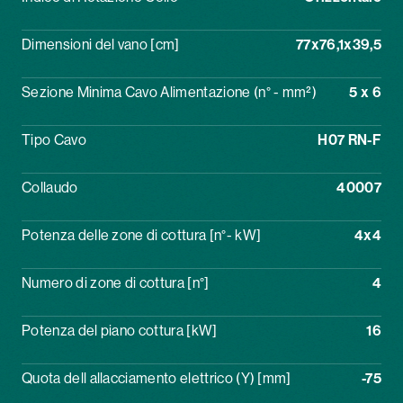
Dimensioni del vano [cm]
77x76,1x39,5
Sezione Minima Cavo Alimentazione (n° - mm²)
5 x 6
Tipo Cavo
H07 RN-F
Collaudo
40007
Potenza delle zone di cottura [n°- kW]
4x4
Numero di zone di cottura [n°]
4
Potenza del piano cottura [kW]
16
Quota dell allacciamento elettrico (Y) [mm]
-75