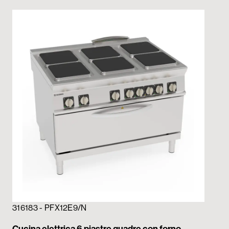
316183 - PFX12E9/N
316