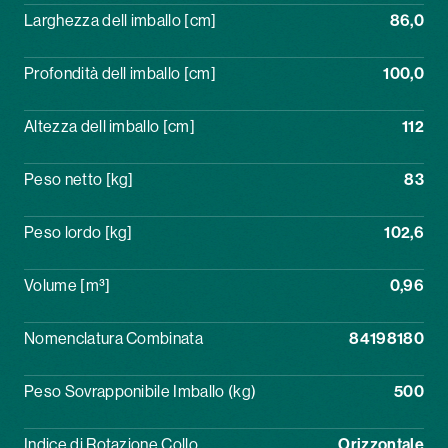
Larghezza dell imballo [cm]
86,0
Profondità dell imballo [cm]
100,0
Altezza dell imballo [cm]
112
Peso netto [kg]
83
Peso lordo [kg]
102,6
Volume [m³]
0,96
Nomenclatura Combinata
84198180
Peso Sovrapponibile Imballo (kg)
500
Indice di Rotazione Collo
Orizzontale