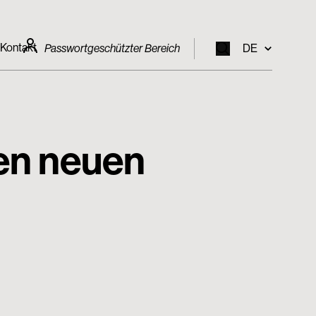
Kontakt
Passwortgeschützter Bereich
DE
EN
IT
nen neuen
FR
DE