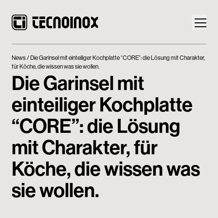
News
Die Garinsel mit einteiliger Kochplatte “CORE”: die Lösung mit Charakter,
für Köche, die wissen was sie wollen.
Die Garinsel mit
einteiliger Kochplatte
Produkte
“CORE”: die Lösung
Die Welt von Tecnoinox
mit Charakter, für
News
Köche, die wissen was
Download
sie wollen.
Kontakt