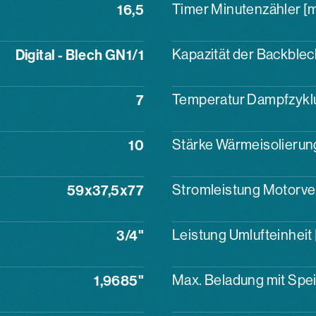
16,5
Timer Minutenzähler [m
Digital - Blech GN1/1
Kapazität der Backblec
7
Temperatur Dampfzyklu
10
Stärke Wärmeisolierun
59x37,5x77
Stromleistung Motorven
3/4"
Leistung Umlufteinheit
1,9685"
Max. Beladung mit Spei