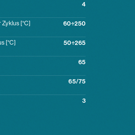
4
Zyklus [°C]
60÷250
s [°C]
50÷265
65
65/75
3