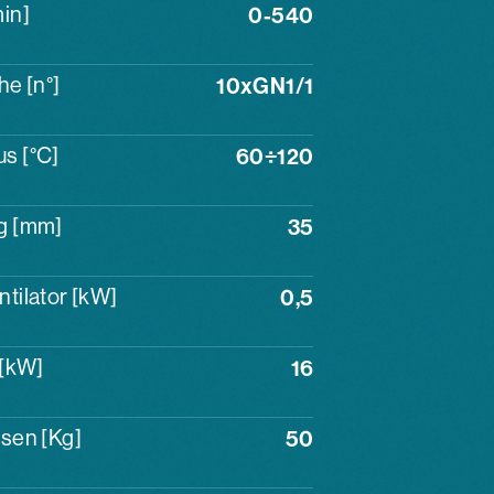
in]
0-540
he [n°]
10xGN1/1
s [°C]
60÷120
g [mm]
35
tilator [kW]
0,5
 [kW]
16
sen [Kg]
50