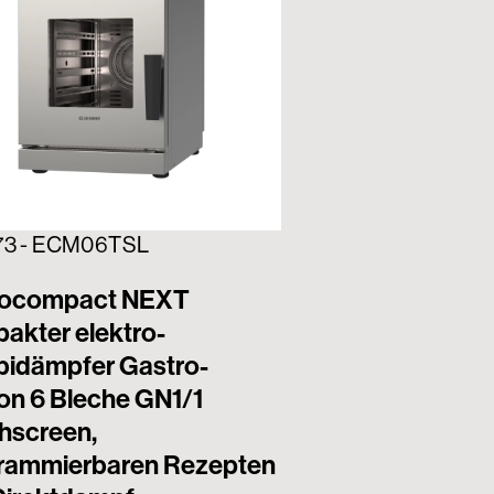
73 - ECM06TSL
ocompact NEXT
akter elektro-
idämpfer Gastro-
on 6 Bleche GN1/1
hscreen,
rammierbaren Rezepten