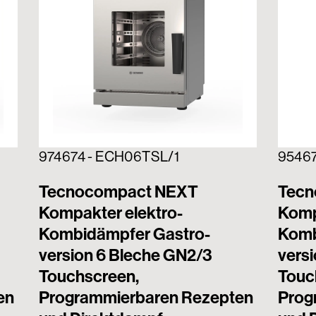
974674 - ECH06TSL/1
9546
Tecnocompact NEXT
Tecn
Kompakter elektro-
Komp
Kombidämpfer Gastro-
Komb
version 6 Bleche GN2/3
versi
Touchscreen,
Touc
en
Programmierbaren Rezepten
Prog