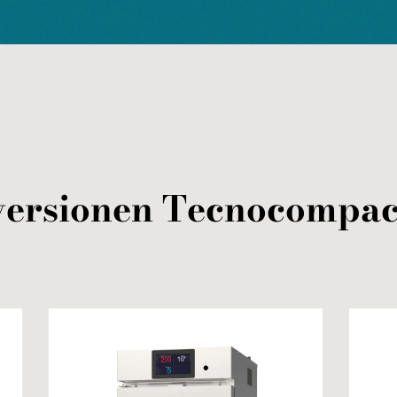
versionen
Tecnocompac