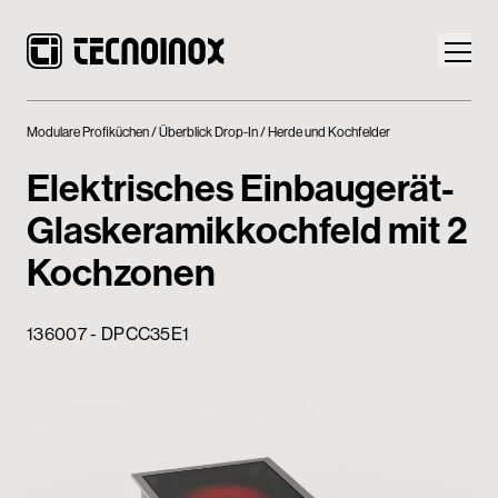
Modulare Profiküchen
Überblick Drop-In
Herde und Kochfelder
Elektrisches Einbaugerät-
Glaskeramikkochfeld mit 2
Produkte
Kochzonen
Die Welt von Tecnoinox
136007 - DPCC35E1
News
Download
Kontakt