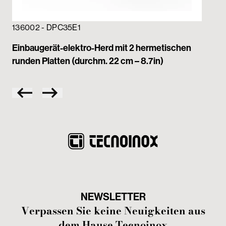
136002 - DPC35E1
13
Einbaugerät-elektro-Herd mit 2 hermetischen
Ei
runden Platten (durchm. 22 cm – 8.7in)
run
NEWSLETTER
Verpassen Sie keine Neuigkeiten aus
dem Hause Tecnoinox