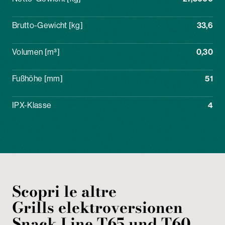
Brutto-Gewicht [kg]
33,6
Volumen [m³]
0,30
Fußhöhe [mm]
51
IPX-Klasse
4
Scopri le altre
Grills
elektroversionen
Snack Line T65 und T60