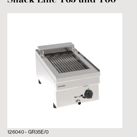
12
126040 - GR35E/0