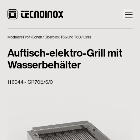
Modulare Profiküchen
Überblick T65 und T60
Grills
Auftisch-elektro-Grill mit
Wasserbehälter
Produkte
116044 - GR70E/6/0
Die Welt von Tecnoinox
News
Download
Kontakt