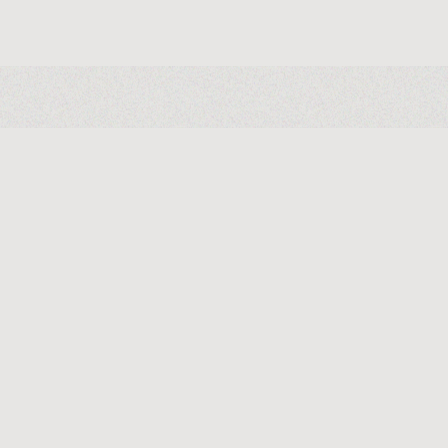
Produktspezif
Gesamtleistung [kW]
Frequenz [Hz]