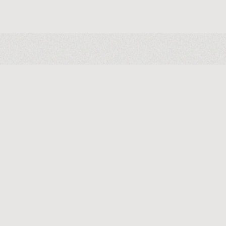
[cm]
86
[cm]
80