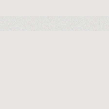
ikationen
2,6
Breite der Verpackung 
50/60
Tiefe der Verpackung 