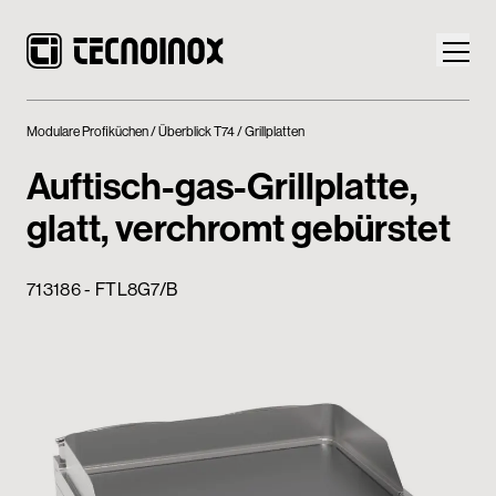
Modulare Profiküchen
Überblick T74
Grillplatten
Auftisch-gas-Grillplatte,
glatt, verchromt gebürstet
Produkte
713186 - FTL8G7/B
Die Welt von Tecnoinox
News
Download
Kontakt