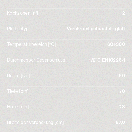
Kochzonen [n°]
2
Plattentyp
Verchromt gebürstet - glatt
Temperaturbereich [°C]
60÷300
Durchmesser Gasanschluss
1/2"G EN10226-1
Breite [cm]
80
Tiefe [cm]
70
Höhe [cm]
28
Breite der Verpackung [cm]
87,0