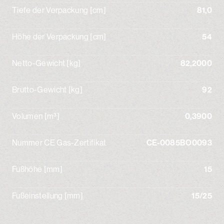
Tiefe der Verpackung [cm]
81,0
Höhe der Verpackung [cm]
54
Netto-Gewicht [kg]
82,2000
Brutto-Gewicht [kg]
92
Volumen [m³]
0,3900
Nummer CE Gas-Zertifikat
CE-0085BO0093
Fußhöhe [mm]
15
Fußeinstellung [mm]
15/25