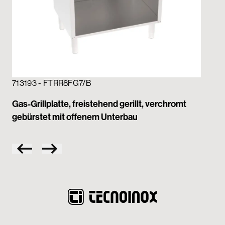
713193 - FTRR8FG7/B
71
Gas-Grillplatte, freistehend gerillt, verchromt
Gas
gebürstet mit offenem Unterbau
ge