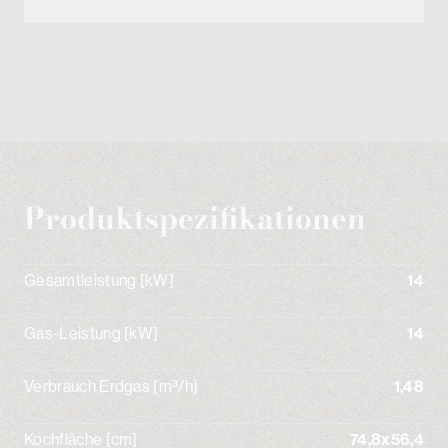
Produktspezifikationen
Gesamtleistung [kW]
14
Gas-Leistung [kW]
14
Verbrauch Erdgas [m³/h]
1,48
Kochfläche [cm]
74,8x56,4