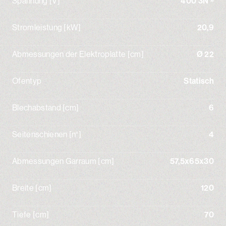
Spannung [V]
400 3N ~
Stromleistung [kW]
20,9
Abmessungen der Elektroplatte [cm]
Ø 22
Ofentyp
Statisch
Blechabstand [cm]
6
Seitenschienen [n°]
4
Abmessungen Garraum [cm]
57,5x65x30
Breite [cm]
120
Tiefe [cm]
70