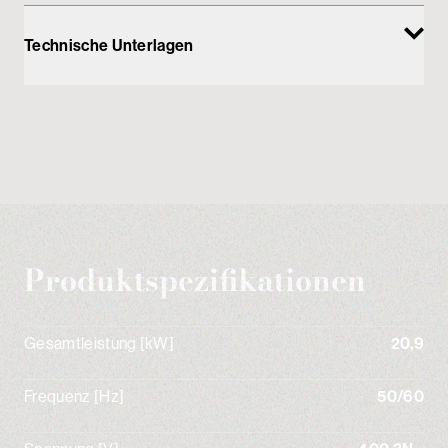
Technische Unterlagen
Produktspezifikationen
Gesamtleistung [kW]
20,9
Frequenz [Hz]
50/60