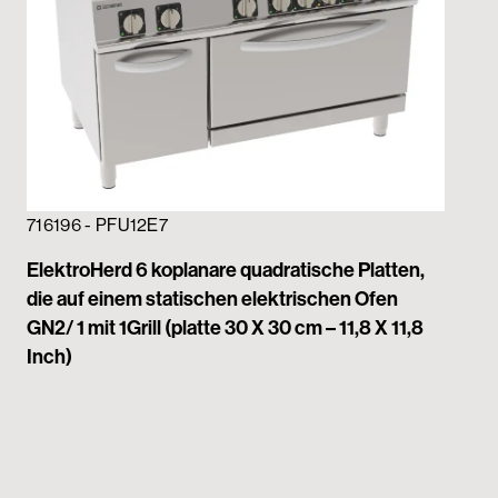
716196 - PFU12E7
ElektroHerd 6 koplanare quadratische Platten,
die auf einem statischen elektrischen Ofen
71
GN2/ 1 mit 1Grill (platte 30 X 30 cm – 11,8 X 11,8
Inch)
El
Pla
Ofe
11.