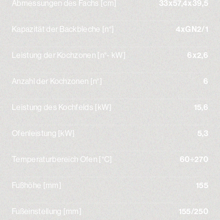
Abmessungen des Fachs [cm]
33x57,4x39,5
Kapazität der Backbleche [n°]
4xGN2/1
Leistung der Kochzonen [n°- kW]
6x2,6
Anzahl der Kochzonen [n°]
6
Leistung des Kochfelds [kW]
15,6
Ofenleistung [kW]
5,3
Temperaturbereich Ofen [°C]
60÷270
Fußhöhe [mm]
155
Fußeinstellung [mm]
155/250