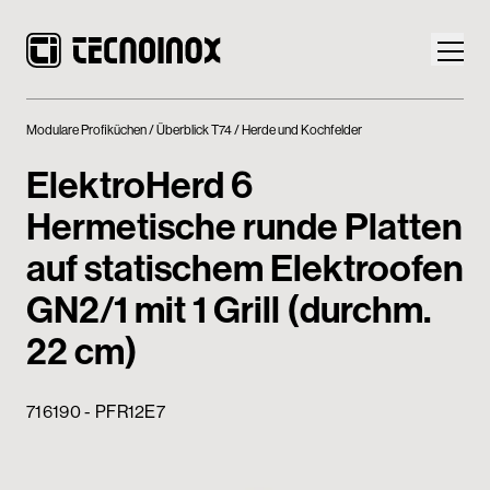
Modulare Profiküchen
Überblick T74
Herde und Kochfelder
ElektroHerd 6
Hermetische runde Platten
Produkte
auf statischem Elektroofen
Die Welt von Tecnoinox
GN2/1 mit 1 Grill (durchm.
22 cm)
News
Download
716190 - PFR12E7
Kontakt