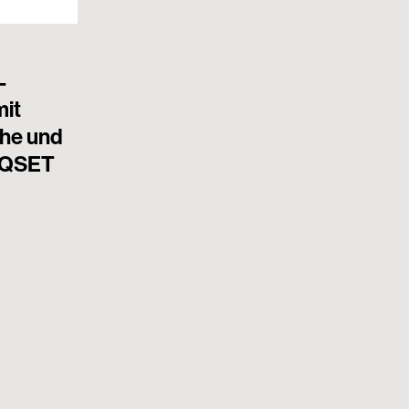
-
mit
che und
r QSET