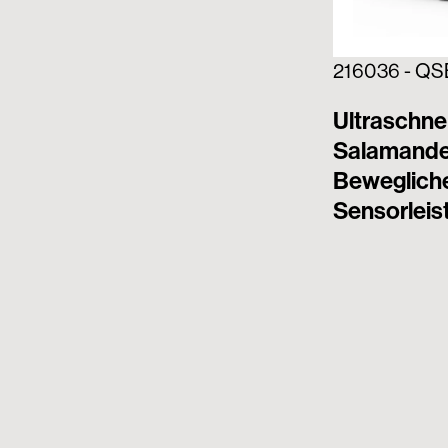
216036 - Q
Ultraschnel
Salamander
Bewegliche
Sensorleist