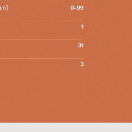
in]
0-99
1
31
3