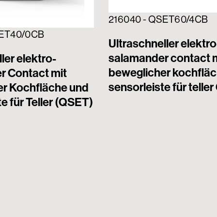
216040 - QSET60/4CB
SET40/0CB
Ultraschneller elektro
salamander contact 
ler elektro-
beweglicher kochflä
 Contact mit
sensorleiste für telle
r Kochfläche und
e für Teller (QSET)